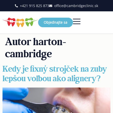
+421 915 825 873
office@cambridgeclinic.sk
Objednajte sa
Autor
harton-
cambridge
Kedy je fixný strojček na zuby
lepšou voľbou ako alignery?