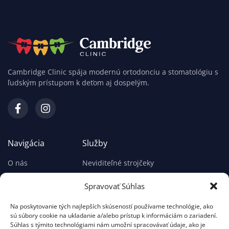
Cambridge Clinic spája modernú ortodonciu a stomatológiu s
ľudským prístupom k deťom aj dospelým.
Navigácia
Služby
O nás
Neviditeľné strojčeky
Kontakt
Fixné strojčeky
Spravovať Súhlas
Cenník
Detská stomatológia
Na poskytovanie tých najlepších skúseností používame technológie, ako
Pobočky
Stomatológia pre dospelých
sú súbory cookie na ukladanie a/alebo prístup k informáciám o zariadení.
Súhlas s týmito technológiami nám umožní spracovávať údaje, ako je