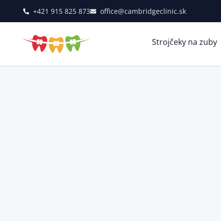
+421 915 825 873
office@cambridgeclinic.sk
Strojčeky na zuby