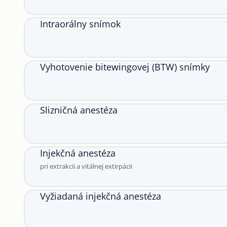
Intraorálny snímok
Vyhotovenie bitewingovej (BTW) snímky
Slizničná anestéza
Injekčná anestéza
pri extrakcii a vitálnej extirpácii
Vyžiadaná injekčná anestéza