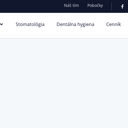
Náš tím
Pobočky
Stomatológia
Dentálna hygiena
Cenník