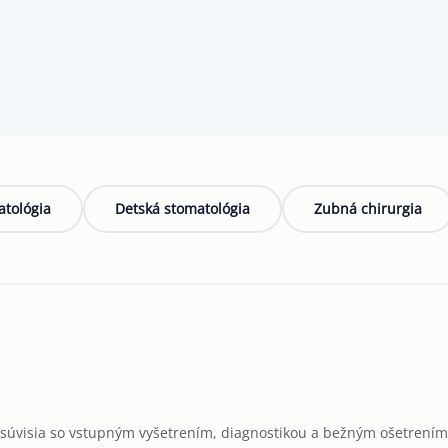
tológia
Detská stomatológia
Zubná chirurgia
ré súvisia so vstupným vyšetrením, diagnostikou a bežným ošetrení